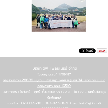
บริษัท วีพี แพลนเนอร์ จำกัด
ใบอนุญาตเลขที่ 11/09487
288/81
34
ที่อยู่สํานักงาน
หมู่บ้านเมอร์ราญา เพลส ซ.คู้บอน
แขวงบางชัน เขต
10510
คลองสามวา กทม.
เวลาทำการ : วันจันทร์ - ศุกร์ ตั้งแต่เวลา 09 : 30 น. - 18 : 30 น. ยกเว้นวันหยุด
นักขัตฤกษ์
02-002-2101, 063-927-0621 /
เบอร์โทร :
เลขประจำตัวผู้เสียภาษี