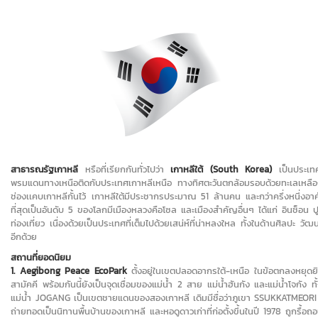
สาธารณรัฐเกาหลี
หรือที่เรียกกันทั่วไปว่า
เกาหลีใต้ (
South Korea
)
เป็นประเทศใ
พรมแดนทางเหนือติดกับประเทศเกาหลีเหนือ ทางทิศตะวันตกล้อมรอบด้วยทะเลเหลือง เเล
ช่องเเคบเกาหลีกั้นไว้ เกาหลีใต้มีประชากรประมาณ 51 ล้านคน และกว่าครึ่งหนึ่งอ
ที่สุดเป็นอันดับ 5 ของโลกมีเมืองหลวงคือโซล และเมืองสำคัญอื่นๆ ได้แก่ อินช็อน 
ท่องเที่ยว เนื่องด้วยเป็นประเทศที่เต็มไปด้วยเสน่ห์ที่น่าหลงใหล ทั้งในด้านศิลปะ
อีกด้วย
สถานที่ยอดนิยม
1. Aegibong Peace EcoPark
ตั้งอยู่ในเขตปลอดอากรใต้-เหนือ ในข้อตกลงหยุดยิ
สามัคคี พร้อมกันนี้ยังเป็นจุดเชื่อมของแม่น้ำ 2 สาย แม่น้ำฮันกัง และแม่น้ำโจก
แม่น้ำ JOGANG เป็นเขตชายแดนของสองเกาหลี เดิมมีชื่อว่าภูเขา SSUKKATMEORI
ถ่ายทอดเป็นนิทานพื้นบ้านของเกาหลี และหอดูดาวเก่าที่ก่อตั้งขึ้นในปี 1978 ถูกร