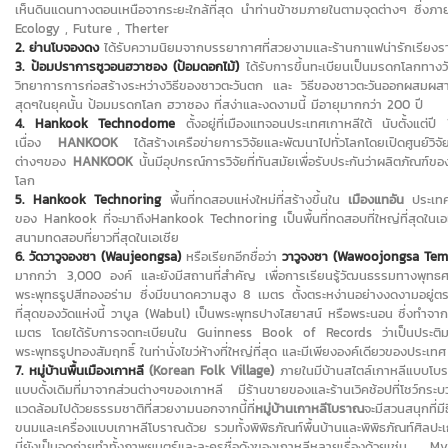
เห็นดินแดนทางตอนเหนือจากระยะใกล้ที่สุด นำท่านข้าชมภายในตามจุดต่างๆ ซึ่งภา
Ecology , Future , Therter
2.
ย่านโบจองดง
ได้รับความนิยมจากบรรยากาศที่สวยงามและร้านกาแฟน่ารักเรี
3.
ป้อมปราการซูวอนฮวาซอง (ป้อมดอกไม้)
ได้รับการขึ้นทะเบียนเป็นมรดกโลกทา
วิทยาการการก่อสร้างระหว่างวิธีของชาวตะวันตก และ วิธีของชาวตะวันออกผสมผสานเข้
สุดๆในยุคนั้น ป้อมมรดกโลก ฮวาซอง ที่สง่าและงดงามนี้ มีอายุมากกว่า
200
ปี
4.
Hankook Technodome
ตั้งอยู่ที่เมืองแทจอนประเทศเกาหลีใต้ นับตั้งแต่ปี
เนื่อง
HANKOOK
ได้สร้างเครือข่ายการวิจัยและพัฒนาไปทั่วโลกโดยเปิดศูนย์วิจั
ต่างๆของ
HANKOOK
นั้นมีอุปกรณ์การวิจัยที่ทันสมัยเพื่อรับประกันว่าผลิตภัณฑ์ข
โลก
5. Hankook Technoring
พื้นที่ทดสอบแห่งใหม่ที่สร้างขึ้นใน
เมืองแทอัน
ประเทศ
ของ
Hankook
ที่จะมาถึง
Hankook Technoring
เป็นพื้นที่ทดสอบที่ใหญ่ที่สุด
สนามทดสอบที่ยาวที่สุดในเอเชีย
6. วัดวาวูจองซา (
Waujeongsa)
หรือเรียกอีกชื่อว่า
วาวูจงซา (
Wawoojongsa Tem
มากกว่า
3,000
องค์ และยังมีสถานที่สำคัญ เพื่อการเรียนรู้วัฒนธรรมทางพุทธศา
พระพุทธรูปสีทองอร่าม ซึ่งมีขนาดความสูง
8
เมตร ตั้งตระหง่านอย่างงดงามอยู่ตร
ที่สุดของวัดแห่งนี้ วาบูล (
Wabul)
เป็นพระพุทธปางไสยาสน์ หรือพระนอน ซึ่งทำจากต
เมตร โดยได้รับการจดทะเบียนใน
Guinness Book of Records
ว่าเป็นประต
พระพุทธรูปทองสัมฤทธิ์ ในท่านั่งไขว่ห้างที่ใหญ่ที่สุด และมีเพียงองค์เดียวของประเทศ ซ
7.
หมู่บ้านพื้นเมืองเกาหลี
(Korean Folk Village)
ภายในมีบ้านสไตล์เกาหลีแบบโบ
แบบดั้งเดิมที่มาจากส่วนต่างๆของเกาหลี มีร้านขายของและร้านเวิคช้อปที่โชว์กระ
แวดล้อมไปด้วยธรรมชาติที่สวยงามนอกจากนี้ที่
หมู่บ้านเกาหลีโบราณ
จะมีสวนสนุกที่ม
ขนมและเครื่องแบบเกาหลีโบราณด้วย รวมทั้งพิพิธภัณท์พื้นบ้านและพิพิธภัณท์ศิลปะ
นี่ยังเป็นจุดถ่ายทำทั้งภาพยนตร์และละครชื่อดังของเกาหลีหลายเรื่องด้วยเช่น
My L