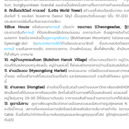
Sun, Sungkyunkwan Scandal
และยังเป็นอีกหนึ่งสถานที่ในการถ่ายทำละครเรื่อง
8.
ตึกล็อตเต้เวิลด์ ทาวเวอร์ (
Lotte World Tower)
สร้างเสร็จในเดือนธันวาคม ค.ศ
อันดับที่ 5 ชองโลก โซลสกาย (Seoul Sky) เป็นจุดชมวิวชั้นบนสุด (ชั้น 117-123) 
ประสบการณ์อันตื่นเต้นชวนหวาดเสียว
9.Blue House
หรือในภาษา
เกาหลี
เรียกว่า
ชองวาแด (Cheongwadae, 
ประธานาธิบดี
เกาหลี
ที่มีเอกลักษณ์อันโดดเด่นของ อาคารต่างๆ ซึ่งอยู่ภายในทำเนียบ 
แปลกตา โดยมีฉากหลังเป็น
ภูเขาบุกฮันซาน
(Bukhansan Mountain) ในใจกลาง
Gyeonggi-do) ใน
ประเทศเกาหลีใต้
ทำเนียบประธานาธิบดี ซึ่งประกอบไปด้วยอา
เกาหลี
รวมถึงอาคารหลัก, อาคารราชการ, บ้านพักรับรอง, พื้นที่พักอาศัย, สำนัก
ที่สำคัญๆ มากมาย
10. หมู่บ้านบุกชอนฮันอก (
Bukchon Hanok Village)
หรือบางคนเรียกว่า หมู่บ้
ช่องที่ทันสมัยของกรุงโซลนั้น หมู่บ้านแห่งนี้ ก็ยังคงรักษาอาคารบ้านเรือนในสมัยโ
11.
ย่านเมียงดง (
Myeongdong Market)
แหล่งละลาย ทรัพย์ในดวงใจของสาวๆหลาย
น้ำหอม เครื่องสำอางค์ทั้งแบรนด์เนมชื่อดัง และโลคอลแบรนด์ รวมถึงซีดีเพลง รูปดา
นี้
12. ย่านฮงแด (
Hongdae)
ย่านช้อปปิ้งบริเวณด้านหน้าของมหาวิทยาลัยฮงอิก(
HON
อีกเส้นหนึ่งที่มีบรรยากาศโรแมนติก อีกทั้งยังมีร้านกาแฟที่เป็นเอกลักษณ์ แกลเลอร
หมู่วัยรุ่นอายุ
20-30
ปีที่นิยมมาเดินเล่น ราคาของสินค้าและร้านอาหารต่างๆก็ยังไม
13. ภูเขานัมซาน
ภูเขาเพียงลูกเดียวใจกลางเมืองหลวงและอิสระถ่ายรูปคู่หอคอย
N
ระดับน้ำทะเล สถานที่ละครหนังเกาหลีหรือหนังไทยสไตล์เกาหลีมาถ่ายทำกัน
(
ความเ
Cable
ซี่งเชื่อกันว่าถ้าใครขึ้นมาคล้องกุญแจและโยนลูกกุญแจทิ้งไป คู่รักคู่ครอบครัว ค
กันได้)