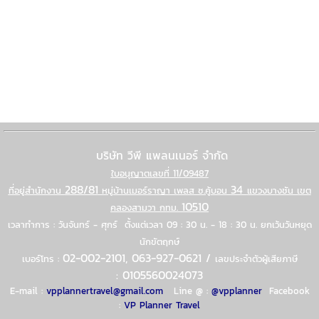
บริษัท วีพี แพลนเนอร์ จำกัด
ใบอนุญาตเลขที่ 11/09487
288/81
34
ที่อยู่สํานักงาน
หมู่บ้านเมอร์ราญา เพลส ซ.คู้บอน
แขวงบางชัน เขต
10510
คลองสามวา กทม.
เวลาทำการ : วันจันทร์ - ศุกร์ ตั้งแต่เวลา 09 : 30 น. - 18 : 30 น. ยกเว้นวันหยุด
นักขัตฤกษ์
02-002-2101, 063-927-0621 /
เบอร์โทร :
เลขประจำตัวผู้เสียภาษี
: 0105560024073
E-mail :
vpplannertravel@gmail.com
Line @
:
@vpplanner
Facebook
:
VP Planner Travel